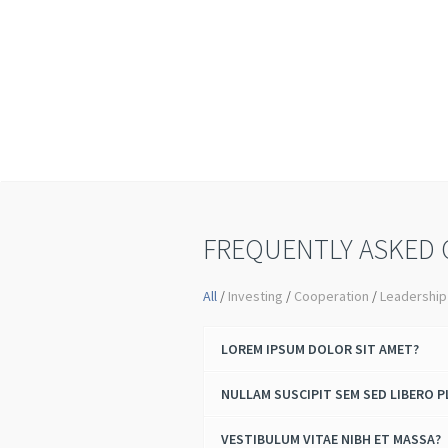
adipiscing elit. In faucibus turpis torto
sit amet tincidunt nisl molestie efficitu
Sed sit amet blandit neque. Vivamus
accumsan nisl at tempor ullamcorper.
FREQUENTLY ASKED 
All
/
Investing
/
Cooperation
/
Leadership
LOREM IPSUM DOLOR SIT AMET?
NULLAM SUSCIPIT SEM SED LIBERO P
VESTIBULUM VITAE NIBH ET MASSA?