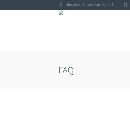
Bucuresti
,
Strada Petru Poni 1-3
FAQ
PREMIUM SUP