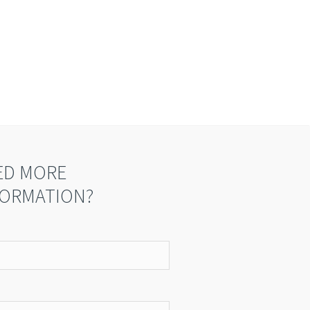
piscing elit. In faucibus turpis tortor,
 amet tincidunt nisl molestie efficitur.
 sit amet blandit neque. Vivamus
umsan nisl at tempor ullamcorper.
ED MORE
FORMATION?