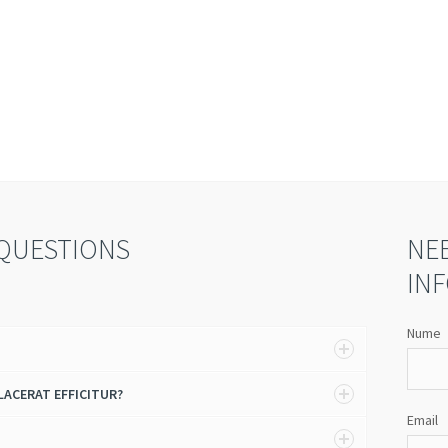
r,
adipiscing elit. In faucibus turpis tortor,
adi
r.
sit amet tincidunt nisl molestie efficitur.
sit
Sed sit amet blandit neque. Vivamus
Sed
accumsan nisl at tempor ullamcorper.
acc
QUESTIONS
NE
IN
Nume
LACERAT EFFICITUR?
Email