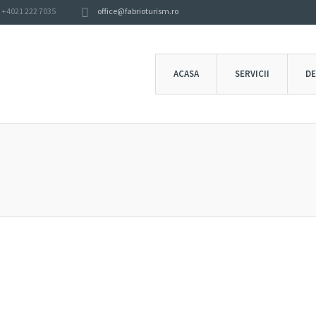
+4021 222 7035
office@fabrioturism.ro
ACASA
SERVICII
DE
PORT