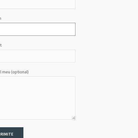
n
t
l meu (optional)