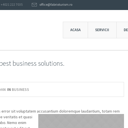
+4021 222 7035
office@fabrioturism.ro
ACASA
SERVICII
DE
best business solutions.
DAN
IN
BUSINESS
s error sit voluptatem accusan
tium doloremque laudantium, totam rem
e veritatis et quasi
cabo. Nemo enim