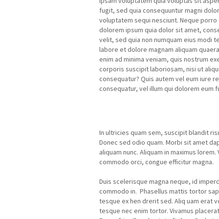
ipsam voluptatem quia voluptas sit asper
fugit, sed quia consequuntur magni dolor
voluptatem sequi nesciunt. Neque porro 
dolorem ipsum quia dolor sit amet, conse
velit, sed quia non numquam eius modi t
labore et dolore magnam aliquam quaera
enim ad minima veniam, quis nostrum exe
corporis suscipit laboriosam, nisi ut ali
consequatur? Quis autem vel eum iure rep
consequatur, vel illum qui dolorem eum fu
In ultricies quam sem, suscipit blandit ri
Donec sed odio quam. Morbi sit amet dap
aliquam nunc. Aliquam in maximus lorem. 
commodo orci, congue efficitur magna.
Duis scelerisque magna neque, id imperd
commodo in. Phasellus mattis tortor sapi
tesque ex hen drerit sed. Aliq uam erat v
tesque nec enim tortor. Vivamus placerat 