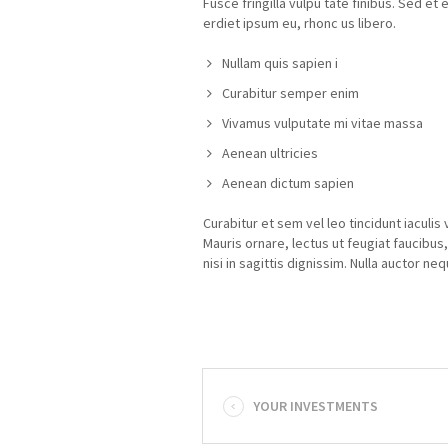
Fusce fringilla vulpu tate finibus. Sed et 
erdiet ipsum eu, rhonc us libero.
Nullam quis sapien i
Curabitur semper enim
Vivamus vulputate mi vitae massa
Aenean ultricies
Aenean dictum sapien
Curabitur et sem vel leo tincidunt iaculis v
Mauris ornare, lectus ut feugiat faucibus
nisi in sagittis dignissim. Nulla auctor n
YOUR INVESTMENTS