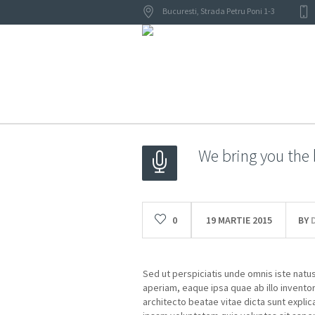
Bucuresti
,
Strada Petru Poni 1-3
We bring you the 
0
19 MARTIE 2015
BY
Sed ut perspiciatis unde omnis iste natu
aperiam, eaque ipsa quae ab illo inventor
architecto beatae vitae dicta sunt expli