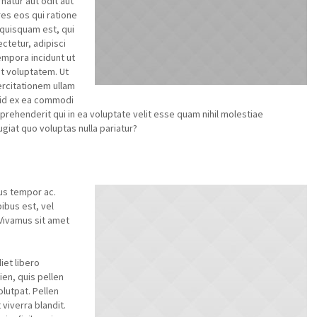
natur aut odit aut
es eos qui ratione
quisquam est, qui
ctetur, adipisci
empora incidunt ut
t voluptatem. Ut
rcitationem ullam
quid ex ea commodi
rehenderit qui in ea voluptate velit esse quam nihil molestiae
giat quo voluptas nulla pariatur?
sus tempor ac.
ibus est, vel
Vivamus sit amet
iet libero
en, quis pellen
olutpat. Pellen
viverra blandit.